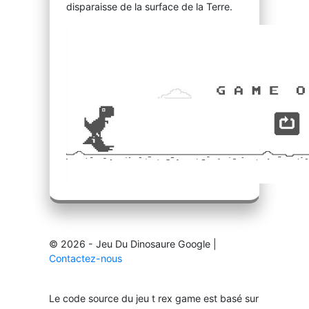
disparaisse de la surface de la Terre.
© 2026 - Jeu Du Dinosaure Google |
Contactez-nous
Le code source du jeu t rex game est basé sur