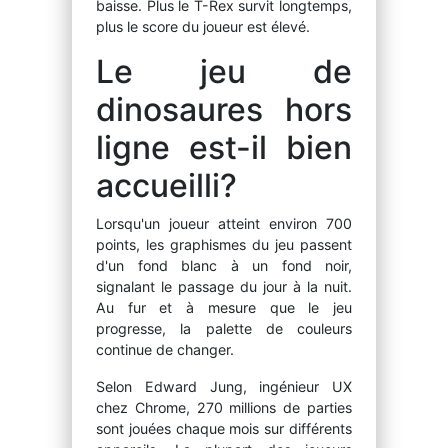
baisse. Plus le T-Rex survit longtemps,
plus le score du joueur est élevé.
Le jeu de
dinosaures hors
ligne est-il bien
accueilli?
Lorsqu'un joueur atteint environ 700
points, les graphismes du jeu passent
d'un fond blanc à un fond noir,
signalant le passage du jour à la nuit.
Au fur et à mesure que le jeu
progresse, la palette de couleurs
continue de changer.
Selon Edward Jung, ingénieur UX
chez Chrome, 270 millions de parties
sont jouées chaque mois sur différents