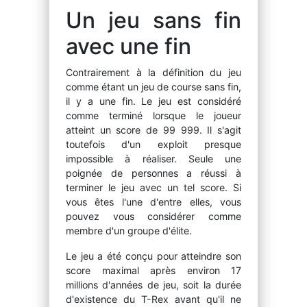
Un jeu sans fin
avec une fin
Contrairement à la définition du jeu
comme étant un jeu de course sans fin,
il y a une fin. Le jeu est considéré
comme terminé lorsque le joueur
atteint un score de 99 999. Il s'agit
toutefois d'un exploit presque
impossible à réaliser. Seule une
poignée de personnes a réussi à
terminer le jeu avec un tel score. Si
vous êtes l'une d'entre elles, vous
pouvez vous considérer comme
membre d'un groupe d'élite.
Le jeu a été conçu pour atteindre son
score maximal après environ 17
millions d'années de jeu, soit la durée
d'existence du T-Rex avant qu'il ne