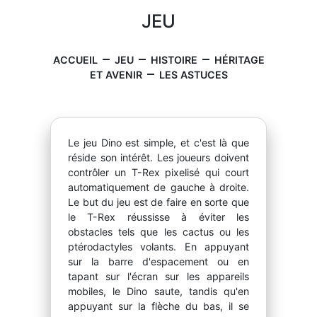
JEU
ACCUEIL
JEU
HISTOIRE
HÉRITAGE
ET AVENIR
LES ASTUCES
Le jeu Dino est simple, et c'est là que
réside son intérêt. Les joueurs doivent
contrôler un T-Rex pixelisé qui court
automatiquement de gauche à droite.
Le but du jeu est de faire en sorte que
le T-Rex réussisse à éviter les
obstacles tels que les cactus ou les
ptérodactyles volants. En appuyant
sur la barre d'espacement ou en
tapant sur l'écran sur les appareils
mobiles, le Dino saute, tandis qu'en
appuyant sur la flèche du bas, il se