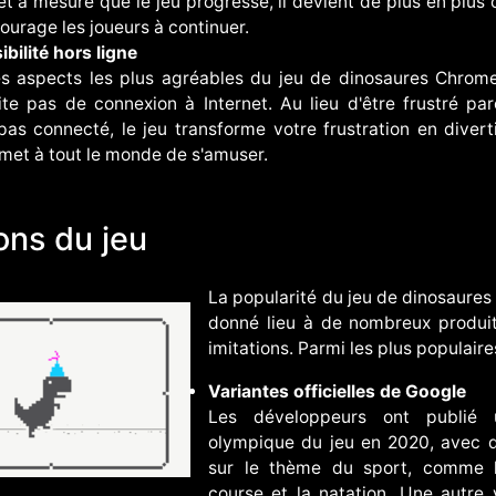
et à mesure que le jeu progresse, il devient de plus en plus
ourage les joueurs à continuer.
bilité hors ligne
es aspects les plus agréables du jeu de dinosaures Chrome 
ite pas de connexion à Internet. Au lieu d'être frustré pa
pas connecté, le jeu transforme votre frustration en diver
met à tout le monde de s'amuser.
ons du jeu
La popularité du jeu de dinosaures 
donné lieu à de nombreux produit
imitations. Parmi les plus populaires
Variantes officielles de Google
Les développeurs ont publié 
olympique du jeu en 2020, avec d
sur le thème du sport, comme l
course et la natation. Une autre 