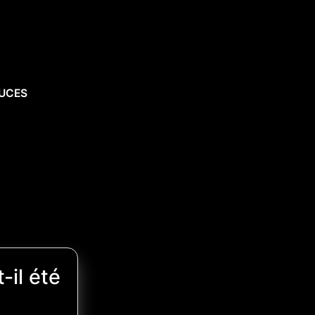
TUCES
-il été