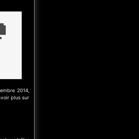
ptembre 2014,
voir plus sur