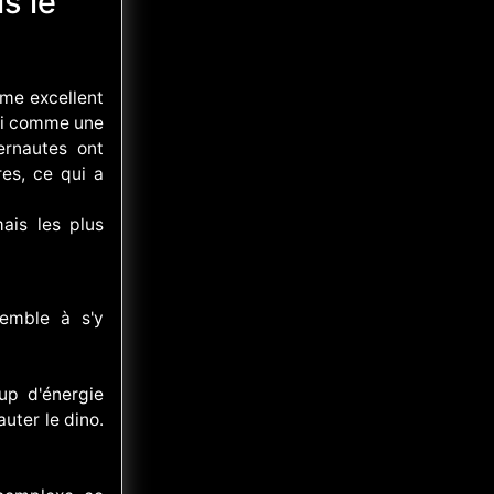
s le
me excellent
ssi comme une
ernautes ont
es, ce qui a
ais les plus
semble à s'y
up d'énergie
auter le dino.