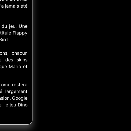
'a jamais été
 du jeu. Une
titulé Flappy
Bird.
ons, chacun
e des skins
que Mario et
hrome restera
té largement
nsion. Google
: le jeu Dino